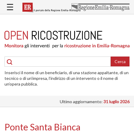
Salta
☰
al
contenuto
principale
HOME
RICOSTRUZIONE
PUBBLICA
RICOSTRUZIONE
DELLE
Cerca
ABITAZIONI
Inserisci il nome di un beneficiario, di una stazione appaltante, di un
RICOSTRUZIONE
tecnico o di un’impresa, l’indirizzo di un intervento o il nome di
ATTIVITÀ
un’opera pubblica.
PRODUTTIVE
Ultimo aggiornamento:
31 luglio 2026
ALTRI
INTERVENTI
DOVE
Ponte Santa Bianca
SI
INTERVIENE