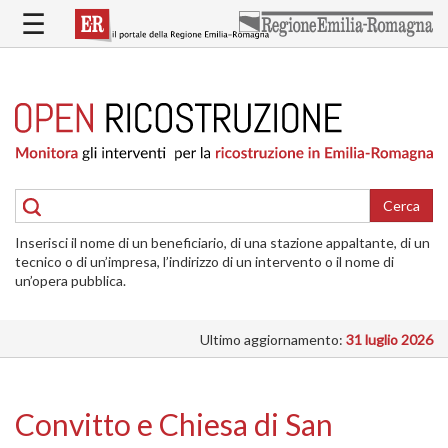
Salta
☰
al
contenuto
principale
HOME
RICOSTRUZIONE
PUBBLICA
RICOSTRUZIONE
DELLE
Cerca
ABITAZIONI
Inserisci il nome di un beneficiario, di una stazione appaltante, di un
RICOSTRUZIONE
tecnico o di un’impresa, l’indirizzo di un intervento o il nome di
ATTIVITÀ
un’opera pubblica.
PRODUTTIVE
Ultimo aggiornamento:
31 luglio 2026
ALTRI
INTERVENTI
DOVE
Convitto e Chiesa di San
SI
INTERVIENE