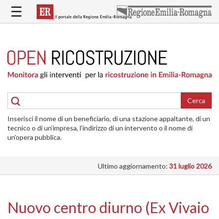
Salta
☰
al
contenuto
principale
HOME
RICOSTRUZIONE
PUBBLICA
RICOSTRUZIONE
DELLE
Cerca
ABITAZIONI
Inserisci il nome di un beneficiario, di una stazione appaltante, di un
RICOSTRUZIONE
tecnico o di un’impresa, l’indirizzo di un intervento o il nome di
ATTIVITÀ
un’opera pubblica.
PRODUTTIVE
Ultimo aggiornamento:
31 luglio 2026
ALTRI
INTERVENTI
DOVE
Nuovo centro diurno (Ex Vivaio
SI
INTERVIENE