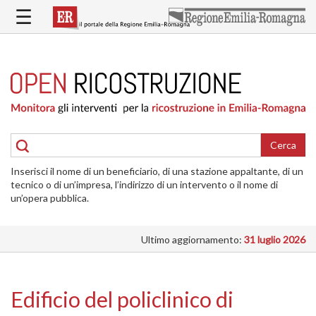
Salta
☰
al
contenuto
principale
HOME
RICOSTRUZIONE
PUBBLICA
RICOSTRUZIONE
DELLE
Cerca
ABITAZIONI
Inserisci il nome di un beneficiario, di una stazione appaltante, di un
RICOSTRUZIONE
tecnico o di un’impresa, l’indirizzo di un intervento o il nome di
ATTIVITÀ
un’opera pubblica.
PRODUTTIVE
Ultimo aggiornamento:
31 luglio 2026
ALTRI
INTERVENTI
DOVE
Edificio del policlinico di
SI
INTERVIENE