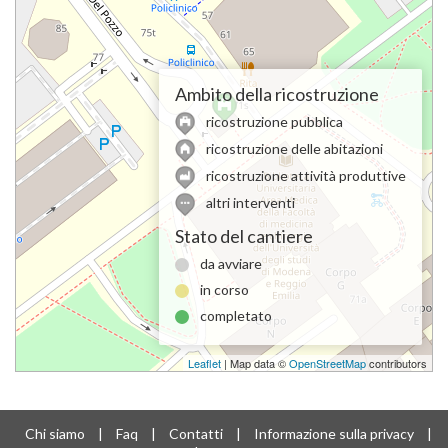
Ambito della ricostruzione
ricostruzione pubblica
ricostruzione delle abitazioni
ricostruzione attività produttive
altri interventi
Stato del cantiere
da avviare
in corso
completato
Leaflet
| Map data ©
OpenStreetMap
contributors
Chi siamo
|
Faq
|
Contatti
|
Informazione sulla privacy
|