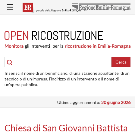
Salta
☰
al
contenuto
principale
HOME
RICOSTRUZIONE
PUBBLICA
RICOSTRUZIONE
DELLE
Cerca
ABITAZIONI
Inserisci il nome di un beneficiario, di una stazione appaltante, di un
RICOSTRUZIONE
tecnico o di un’impresa, l’indirizzo di un intervento o il nome di
ATTIVITÀ
un’opera pubblica.
PRODUTTIVE
Ultimo aggiornamento:
30 giugno 2026
ALTRI
INTERVENTI
DOVE
Chiesa di San Giovanni Battista
SI
INTERVIENE