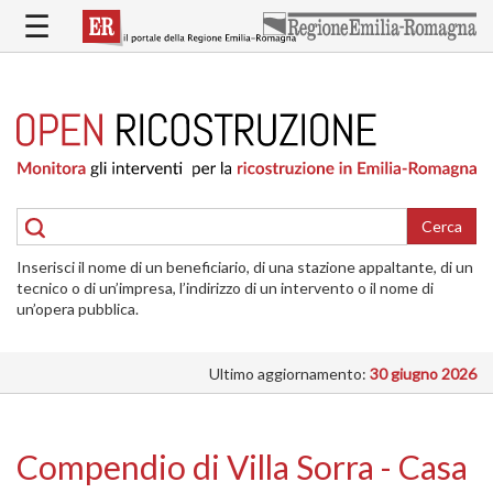
Salta
☰
al
contenuto
principale
HOME
RICOSTRUZIONE
PUBBLICA
RICOSTRUZIONE
DELLE
Cerca
ABITAZIONI
Inserisci il nome di un beneficiario, di una stazione appaltante, di un
RICOSTRUZIONE
tecnico o di un’impresa, l’indirizzo di un intervento o il nome di
ATTIVITÀ
un’opera pubblica.
PRODUTTIVE
Ultimo aggiornamento:
30 giugno 2026
ALTRI
INTERVENTI
DOVE
Compendio di Villa Sorra - Casa
SI
INTERVIENE