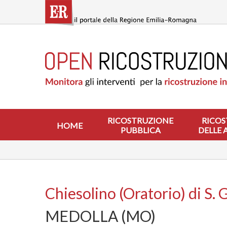
Salta
al
contenuto
principale
HOME
RICOSTRUZIONE
PUBBLICA
RICOSTRUZIONE
DELLE
ABITAZIONI
RICOSTRUZIONE
RICOS
HOME
PUBBLICA
DELLE 
RICOSTRUZIONE
ATTIVITÀ
PRODUTTIVE
ALTRI
INTERVENTI
Chiesolino (Oratorio) di S.
DOVE
MEDOLLA (MO)
SI
INTERVIENE