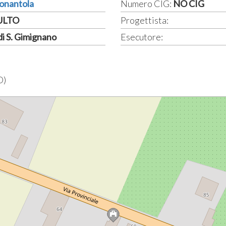
Nonantola
Numero CIG:
NO CIG
CULTO
Progettista:
di S. Gimignano
Esecutore:
O)