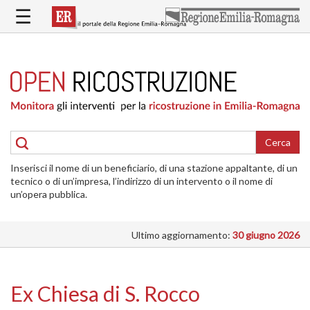
Salta
☰
al
contenuto
principale
HOME
RICOSTRUZIONE
PUBBLICA
RICOSTRUZIONE
DELLE
Cerca
ABITAZIONI
Inserisci il nome di un beneficiario, di una stazione appaltante, di un
RICOSTRUZIONE
tecnico o di un’impresa, l’indirizzo di un intervento o il nome di
ATTIVITÀ
un’opera pubblica.
PRODUTTIVE
Ultimo aggiornamento:
30 giugno 2026
ALTRI
INTERVENTI
DOVE
Ex Chiesa di S. Rocco
SI
INTERVIENE