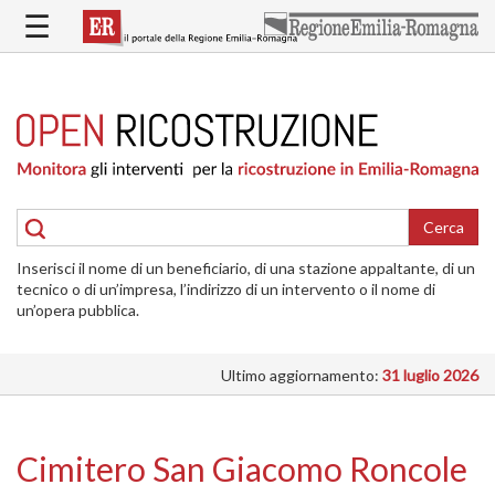
Salta
☰
al
contenuto
principale
HOME
RICOSTRUZIONE
PUBBLICA
RICOSTRUZIONE
DELLE
Cerca
ABITAZIONI
Inserisci il nome di un beneficiario, di una stazione appaltante, di un
RICOSTRUZIONE
tecnico o di un’impresa, l’indirizzo di un intervento o il nome di
ATTIVITÀ
un’opera pubblica.
PRODUTTIVE
Ultimo aggiornamento:
31 luglio 2026
ALTRI
INTERVENTI
DOVE
Cimitero San Giacomo Roncole
SI
INTERVIENE