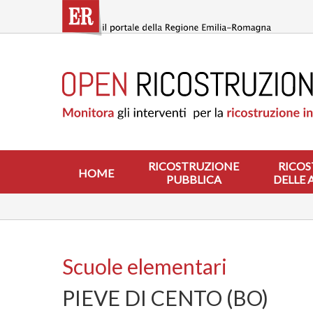
Salta
al
contenuto
principale
HOME
RICOSTRUZIONE
PUBBLICA
RICOSTRUZIONE
DELLE
ABITAZIONI
RICOSTRUZIONE
RICOS
HOME
PUBBLICA
DELLE 
RICOSTRUZIONE
ATTIVITÀ
PRODUTTIVE
ALTRI
INTERVENTI
Scuole elementari
DOVE
PIEVE DI CENTO (BO)
SI
INTERVIENE