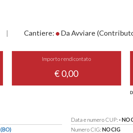
|
Cantiere:
Da Avviare (Contribut
Importo rendicontato
€ 0,00
D
Data e numero CUP:
- NO 
 (BO)
Numero CIG:
NO CIG