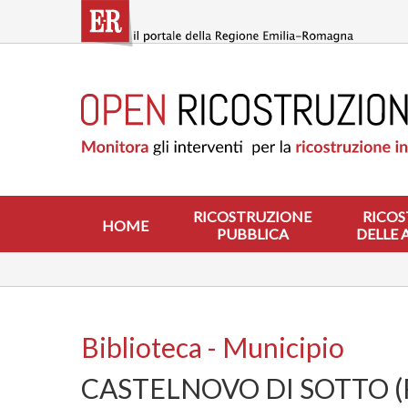
Salta
al
contenuto
principale
HOME
RICOSTRUZIONE
PUBBLICA
RICOSTRUZIONE
DELLE
ABITAZIONI
RICOSTRUZIONE
RICOS
HOME
PUBBLICA
DELLE 
RICOSTRUZIONE
ATTIVITÀ
PRODUTTIVE
ALTRI
INTERVENTI
Biblioteca - Municipio
DOVE
CASTELNOVO DI SOTTO (
SI
INTERVIENE