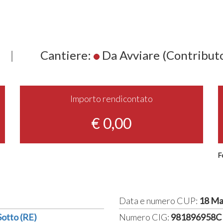
|
Cantiere:
Da Avviare (Contribut
Importo rendicontato
€ 0,00
F
Data e numero CUP:
18 Ma
Sotto (RE)
Numero CIG:
981896958C