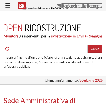
Salta
☰
al
contenuto
principale
HOME
RICOSTRUZIONE
PUBBLICA
RICOSTRUZIONE
DELLE
Cerca
ABITAZIONI
Inserisci il nome di un beneficiario, di una stazione appaltante, di un
RICOSTRUZIONE
tecnico o di un’impresa, l’indirizzo di un intervento o il nome di
ATTIVITÀ
un’opera pubblica.
PRODUTTIVE
Ultimo aggiornamento:
30 giugno 2026
ALTRI
INTERVENTI
DOVE
Sede Amministrativa di
SI
INTERVIENE