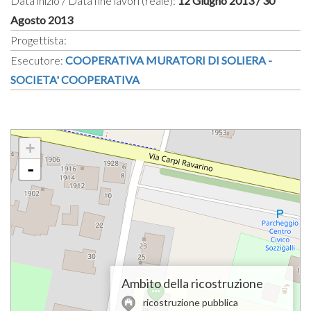
Data inizio / Data fine lavori (reale):
12 Giugno 2013 / 30
Agosto 2013
Progettista:
Esecutore:
COOPERATIVA MURATORI DI SOLIERA -
SOCIETA' COOPERATIVA
+
-
Ambito della ricostruzione
ricostruzione pubblica