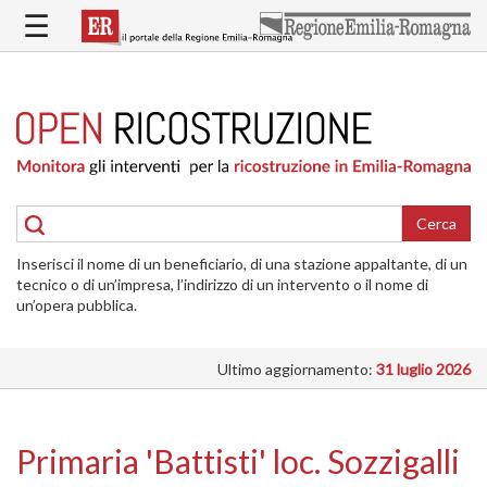
Salta
☰
al
contenuto
principale
HOME
RICOSTRUZIONE
PUBBLICA
RICOSTRUZIONE
DELLE
Cerca
ABITAZIONI
Inserisci il nome di un beneficiario, di una stazione appaltante, di un
RICOSTRUZIONE
tecnico o di un’impresa, l’indirizzo di un intervento o il nome di
ATTIVITÀ
un’opera pubblica.
PRODUTTIVE
Ultimo aggiornamento:
31 luglio 2026
ALTRI
INTERVENTI
DOVE
Primaria 'Battisti' loc. Sozzigalli
SI
INTERVIENE