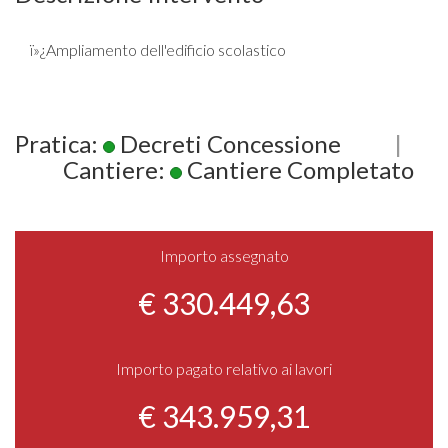
ï»¿Ampliamento dell'edificio scolastico
Pratica:
Decreti Concessione
|
Cantiere:
Cantiere Completato
Importo assegnato
€ 330.449,63
Importo pagato relativo ai lavori
€ 343.959,31