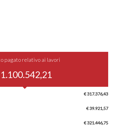
o pagato relativo ai lavori
 1.100.542,21
€ 317.376,43
€ 39.921,57
€ 321.446,75