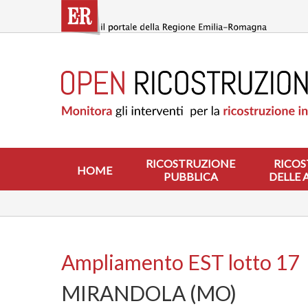
Salta
al
contenuto
principale
HOME
RICOSTRUZIONE
PUBBLICA
RICOSTRUZIONE
DELLE
ABITAZIONI
RICOSTRUZIONE
RICOS
HOME
PUBBLICA
DELLE 
RICOSTRUZIONE
ATTIVITÀ
PRODUTTIVE
ALTRI
INTERVENTI
Ampliamento EST lotto 17
DOVE
MIRANDOLA (MO)
SI
INTERVIENE