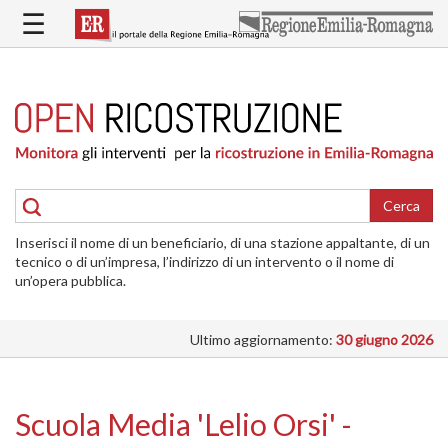
Salta
☰
al
contenuto
principale
HOME
RICOSTRUZIONE
PUBBLICA
RICOSTRUZIONE
DELLE
Cerca
ABITAZIONI
Inserisci il nome di un beneficiario, di una stazione appaltante, di un
RICOSTRUZIONE
tecnico o di un’impresa, l’indirizzo di un intervento o il nome di
ATTIVITÀ
un’opera pubblica.
PRODUTTIVE
Ultimo aggiornamento:
30 giugno 2026
ALTRI
INTERVENTI
DOVE
Scuola Media 'Lelio Orsi' -
SI
INTERVIENE