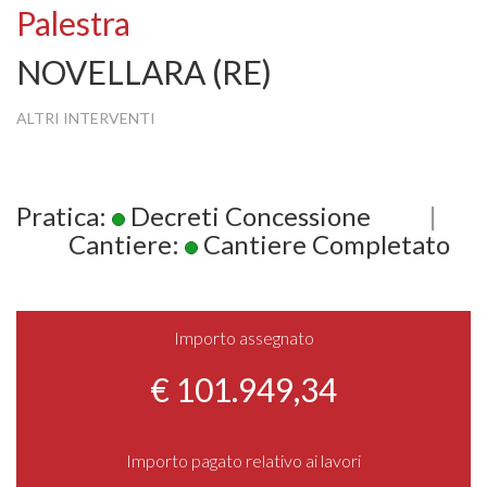
Palestra
NOVELLARA (RE)
ALTRI INTERVENTI
Pratica:
Decreti Concessione
|
Cantiere:
Cantiere Completato
Importo assegnato
€ 101.949,34
Importo pagato relativo ai lavori