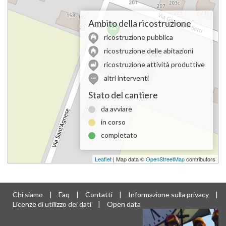
Ambito della ricostruzione
ricostruzione pubblica
ricostruzione delle abitazioni
ricostruzione attività produttive
altri interventi
Stato del cantiere
da avviare
in corso
completato
Leaflet
| Map data ©
OpenStreetMap
contributors
Chi siamo
|
Faq
|
Contatti
|
Informazione sulla privacy
|
Licenze di utilizzo dei dati
|
Open data