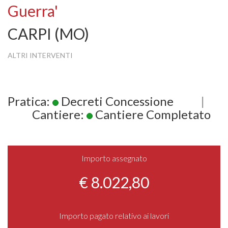
Guerra'
CARPI (MO)
ALTRI INTERVENTI
Pratica:
Decreti Concessione
|
Cantiere:
Cantiere Completato
Importo assegnato
€ 8.022,80
Importo pagato relativo ai lavori