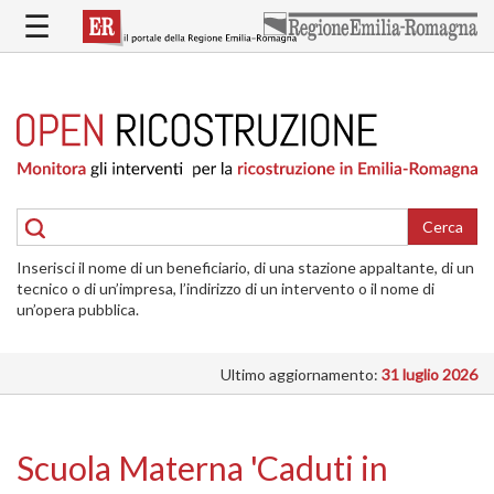
Salta
☰
al
contenuto
principale
HOME
RICOSTRUZIONE
PUBBLICA
RICOSTRUZIONE
DELLE
Cerca
ABITAZIONI
Inserisci il nome di un beneficiario, di una stazione appaltante, di un
RICOSTRUZIONE
tecnico o di un’impresa, l’indirizzo di un intervento o il nome di
ATTIVITÀ
un’opera pubblica.
PRODUTTIVE
Ultimo aggiornamento:
31 luglio 2026
ALTRI
INTERVENTI
DOVE
Scuola Materna 'Caduti in
SI
INTERVIENE