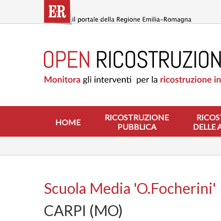
Salta
al
contenuto
principale
HOME
RICOSTRUZIONE
PUBBLICA
RICOSTRUZIONE
DELLE
ABITAZIONI
RICOSTRUZIONE
RICOS
HOME
PUBBLICA
DELLE 
RICOSTRUZIONE
ATTIVITÀ
PRODUTTIVE
ALTRI
INTERVENTI
Scuola Media 'O.Focherini'
DOVE
CARPI (MO)
SI
INTERVIENE