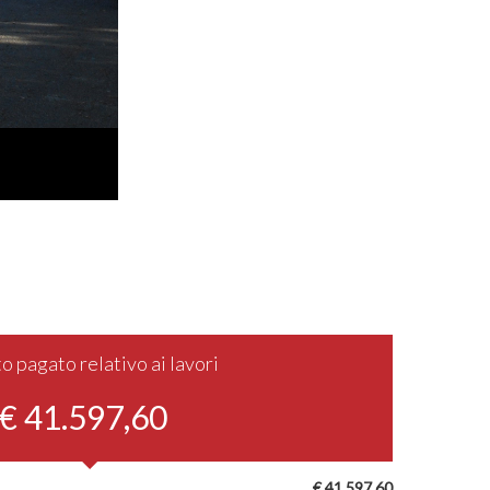
o pagato relativo ai lavori
€ 41.597,60
€ 41.597,60