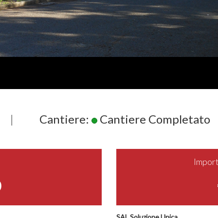
|
Cantiere:
Cantiere Completato
Import
0
SAL Soluzione Unica