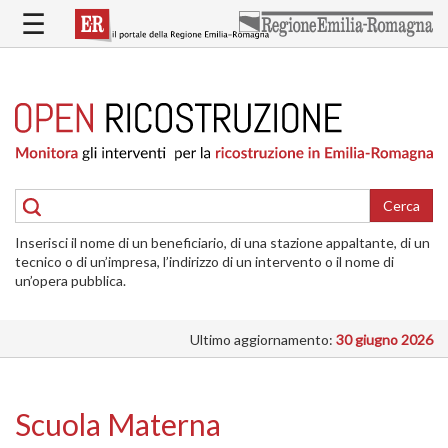
Salta
☰
al
contenuto
principale
HOME
RICOSTRUZIONE
PUBBLICA
RICOSTRUZIONE
DELLE
Cerca
ABITAZIONI
Inserisci il nome di un beneficiario, di una stazione appaltante, di un
RICOSTRUZIONE
tecnico o di un’impresa, l’indirizzo di un intervento o il nome di
ATTIVITÀ
un’opera pubblica.
PRODUTTIVE
Ultimo aggiornamento:
30 giugno 2026
ALTRI
INTERVENTI
DOVE
Scuola Materna
SI
INTERVIENE