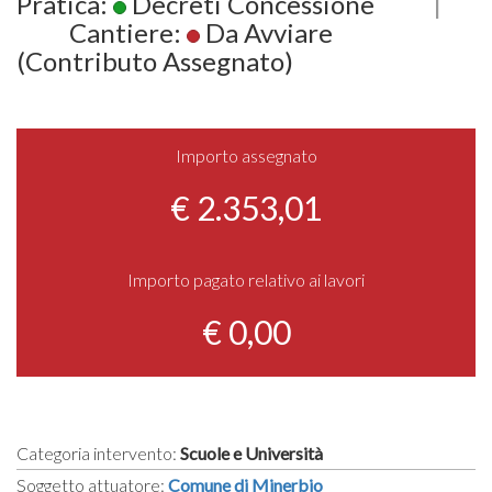
Pratica:
Decreti Concessione
|
Cantiere:
Da Avviare
(Contributo Assegnato)
Importo assegnato
€ 2.353,01
Importo pagato relativo ai lavori
€ 0,00
Categoria intervento:
Scuole e Università
Soggetto attuatore:
Comune di Minerbio