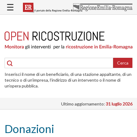
Salta
☰
al
contenuto
principale
HOME
RICOSTRUZIONE
PUBBLICA
RICOSTRUZIONE
DELLE
Cerca
ABITAZIONI
Inserisci il nome di un beneficiario, di una stazione appaltante, di un
RICOSTRUZIONE
tecnico o di un’impresa, l’indirizzo di un intervento o il nome di
ATTIVITÀ
un’opera pubblica.
PRODUTTIVE
Ultimo aggiornamento:
31 luglio 2026
ALTRI
INTERVENTI
DOVE
Donazioni
SI
INTERVIENE