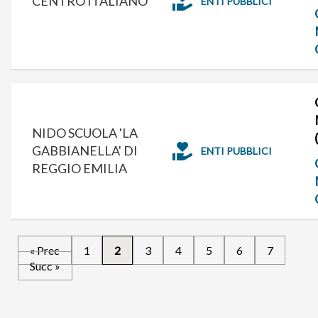
CENTRO ITALIANO
ENTI PUBBLICI
NIDO SCUOLA 'LA
GABBIANELLA' DI
ENTI PUBBLICI
REGGIO EMILIA
« Prec
1
2
3
4
5
6
7
Succ »