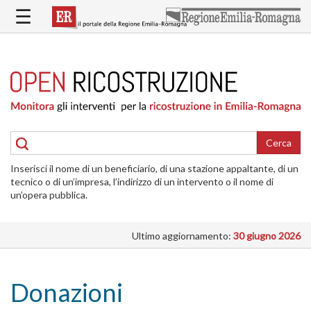
Salta
☰
al
contenuto
principale
HOME
RICOSTRUZIONE
PUBBLICA
RICOSTRUZIONE
DELLE
Cerca
ABITAZIONI
Inserisci il nome di un beneficiario, di una stazione appaltante, di un
RICOSTRUZIONE
tecnico o di un’impresa, l’indirizzo di un intervento o il nome di
ATTIVITÀ
un’opera pubblica.
PRODUTTIVE
Ultimo aggiornamento:
30 giugno 2026
ALTRI
INTERVENTI
DOVE
Donazioni
SI
INTERVIENE