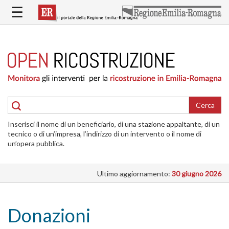
Salta
☰
al
contenuto
principale
HOME
RICOSTRUZIONE
PUBBLICA
RICOSTRUZIONE
DELLE
Cerca
ABITAZIONI
Inserisci il nome di un beneficiario, di una stazione appaltante, di un
RICOSTRUZIONE
tecnico o di un’impresa, l’indirizzo di un intervento o il nome di
ATTIVITÀ
un’opera pubblica.
PRODUTTIVE
Ultimo aggiornamento:
30 giugno 2026
ALTRI
INTERVENTI
DOVE
Donazioni
SI
INTERVIENE