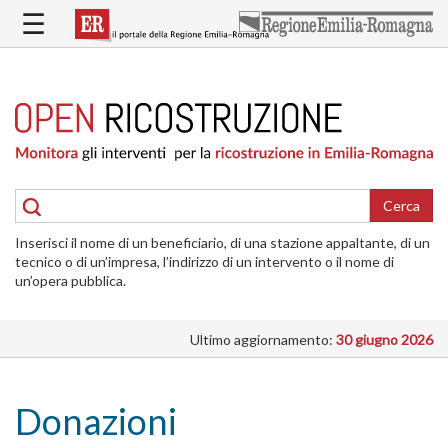
Salta
☰
al
contenuto
principale
HOME
RICOSTRUZIONE
PUBBLICA
RICOSTRUZIONE
DELLE
Cerca
ABITAZIONI
Inserisci il nome di un beneficiario, di una stazione appaltante, di un
RICOSTRUZIONE
tecnico o di un’impresa, l’indirizzo di un intervento o il nome di
ATTIVITÀ
un’opera pubblica.
PRODUTTIVE
Ultimo aggiornamento:
30 giugno 2026
ALTRI
INTERVENTI
DOVE
Donazioni
SI
INTERVIENE