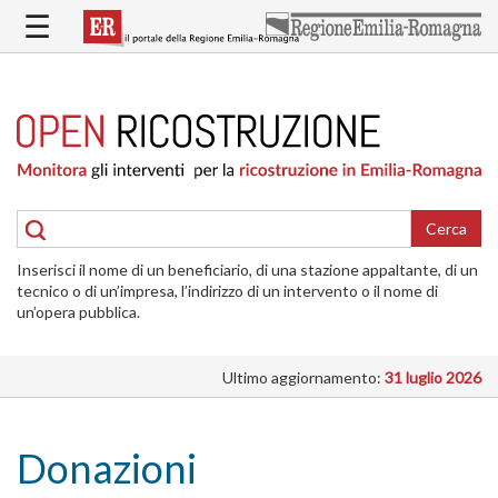
Salta
☰
al
contenuto
principale
HOME
RICOSTRUZIONE
PUBBLICA
RICOSTRUZIONE
DELLE
Cerca
ABITAZIONI
Inserisci il nome di un beneficiario, di una stazione appaltante, di un
RICOSTRUZIONE
tecnico o di un’impresa, l’indirizzo di un intervento o il nome di
ATTIVITÀ
un’opera pubblica.
PRODUTTIVE
Ultimo aggiornamento:
31 luglio 2026
ALTRI
INTERVENTI
DOVE
Donazioni
SI
INTERVIENE