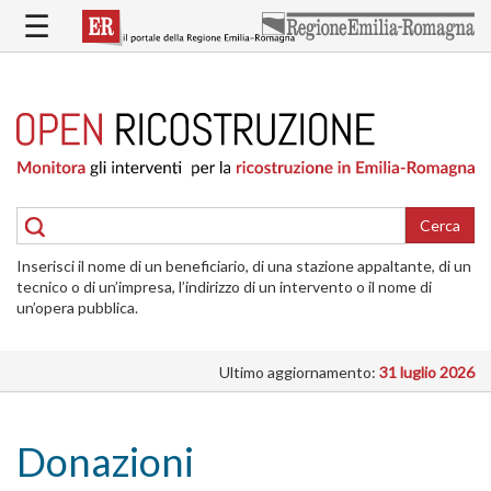
Salta
☰
al
contenuto
principale
HOME
RICOSTRUZIONE
PUBBLICA
RICOSTRUZIONE
DELLE
Cerca
ABITAZIONI
Inserisci il nome di un beneficiario, di una stazione appaltante, di un
RICOSTRUZIONE
tecnico o di un’impresa, l’indirizzo di un intervento o il nome di
ATTIVITÀ
un’opera pubblica.
PRODUTTIVE
Ultimo aggiornamento:
31 luglio 2026
ALTRI
INTERVENTI
DOVE
Donazioni
SI
INTERVIENE