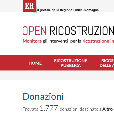
Salta
al
contenuto
principale
HOME
RICOSTRUZIONE
PUBBLICA
RICOSTRUZIONE
DELLE
ABITAZIONI
RICOSTRUZIONE
RICOS
HOME
PUBBLICA
DELLE 
RICOSTRUZIONE
ATTIVITÀ
PRODUTTIVE
ALTRI
INTERVENTI
Donazioni
DOVE
1.777
SI
Trovate
donazioni destinate a
Altro
INTERVIENE