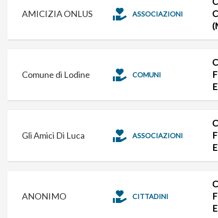
C
AMICIZIA ONLUS
C
ASSOCIAZIONI
(
C
Comune di Lodine
F
COMUNI
E
C
Gli Amici Di Luca
F
ASSOCIAZIONI
E
C
ANONIMO
F
CITTADINI
E