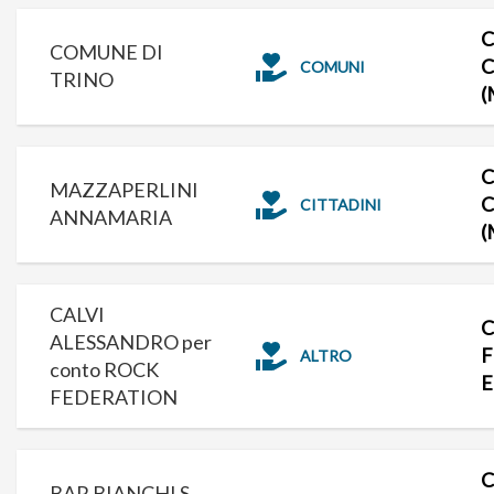
C
COMUNE DI
C
COMUNI
TRINO
(
C
MAZZAPERLINI
C
CITTADINI
ANNAMARIA
(
CALVI
C
ALESSANDRO per
F
ALTRO
conto ROCK
E
FEDERATION
C
BAR BIANCHI S.