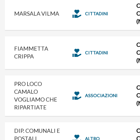
C
MARSALA VILMA
C
CITTADINI
(
C
FIAMMETTA
C
CITTADINI
CRIPPA
(
PRO LOCO
C
CAMALO
C
ASSOCIAZIONI
VOGLIAMO CHE
(
RIPARTIATE
DIP. COMUNALI E
C
POSTALI
C
ALTRO