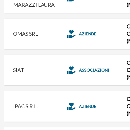
MARAZZI LAURA
(
C
OMAS SRL
C
AZIENDE
(
C
SIAT
C
ASSOCIAZIONI
(
C
IPAC S.R.L.
C
AZIENDE
(