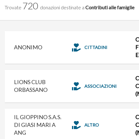
720
Trovate
donazioni destinate a
Contributi alle famiglie
C
ANONIMO
F
CITTADINI
E
C
LIONS CLUB
C
ASSOCIAZIONI
ORBASSANO
(
IL GIOPPINO S.A.S.
C
DI GIASI MARI A
C
ALTRO
ANG
(