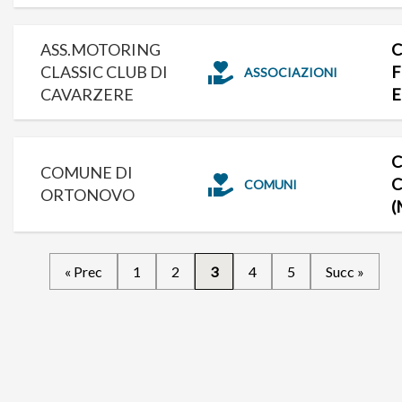
ASS.MOTORING
C
CLASSIC CLUB DI
F
ASSOCIAZIONI
CAVARZERE
E
C
COMUNE DI
C
COMUNI
ORTONOVO
(
« Prec
1
2
3
4
5
Succ »