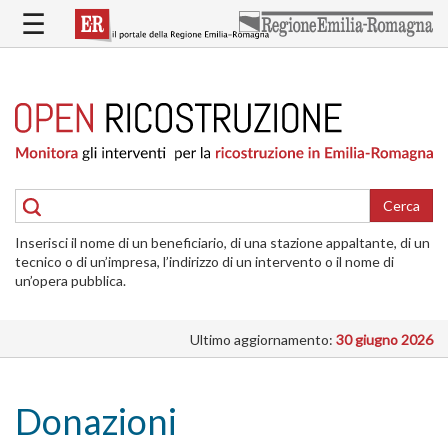
Salta
☰
al
contenuto
principale
HOME
RICOSTRUZIONE
PUBBLICA
RICOSTRUZIONE
DELLE
Cerca
ABITAZIONI
Inserisci il nome di un beneficiario, di una stazione appaltante, di un
RICOSTRUZIONE
tecnico o di un’impresa, l’indirizzo di un intervento o il nome di
ATTIVITÀ
un’opera pubblica.
PRODUTTIVE
Ultimo aggiornamento:
30 giugno 2026
ALTRI
INTERVENTI
DOVE
Donazioni
SI
INTERVIENE