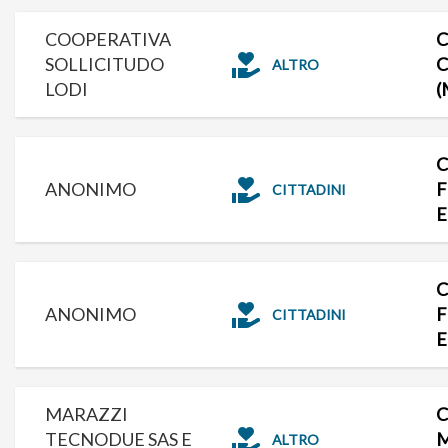
COOPERATIVA
C
SOLLICITUDO
C
ALTRO
LODI
(
C
ANONIMO
F
CITTADINI
E
C
ANONIMO
F
CITTADINI
E
MARAZZI
C
TECNODUE SAS E
ALTRO