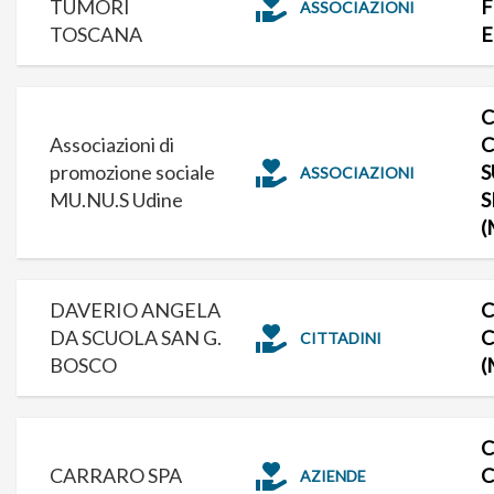
TUMORI
F
ASSOCIAZIONI
TOSCANA
E
C
Associazioni di
promozione sociale
S
ASSOCIAZIONI
MU.NU.S Udine
S
(
DAVERIO ANGELA
C
DA SCUOLA SAN G.
C
CITTADINI
BOSCO
(
C
CARRARO SPA
C
AZIENDE