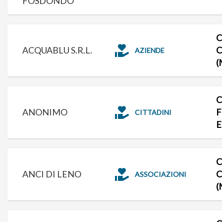
FOSDONDO
C
ACQUABLU S.R.L.
C
AZIENDE
(
C
ANONIMO
F
CITTADINI
E
C
ANCI DI LENO
C
ASSOCIAZIONI
(