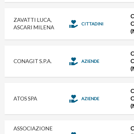
C
ZAVATTI LUCA,
C
CITTADINI
ASCARI MILENA
(
C
CONAGIT S.P.A.
C
AZIENDE
(
C
ATOS SPA
C
AZIENDE
(
ASSOCIAZIONE
C