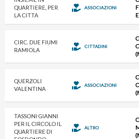
QUARTIERE, PER
F
ASSOCIAZIONI
LA CITTA
E
C
CIRC. DUE FIUMI
C
CITTADINI
RAMIOLA
(
C
QUERZOLI
C
ASSOCIAZIONI
VALENTINA
(
TASSONI GIANNI
C
PER IL CIRCOLO IL
ALTRO
QUARTIERE DI
(