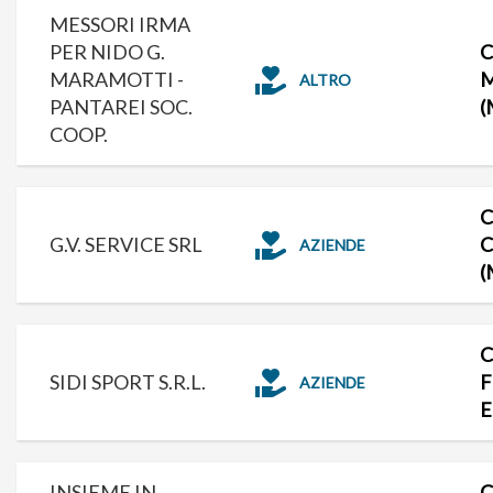
MESSORI IRMA
PER NIDO G.
C
MARAMOTTI -
ALTRO
PANTAREI SOC.
(
COOP.
C
G.V. SERVICE SRL
C
AZIENDE
(
C
SIDI SPORT S.R.L.
F
AZIENDE
E
INSIEME IN
C