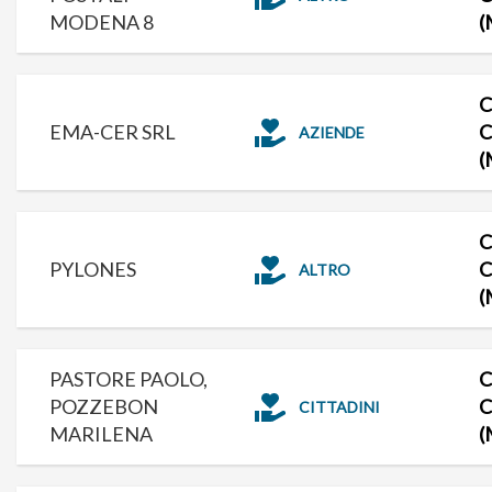
MODENA 8
(
C
EMA-CER SRL
C
AZIENDE
(
C
PYLONES
C
ALTRO
(
PASTORE PAOLO,
C
POZZEBON
C
CITTADINI
MARILENA
(