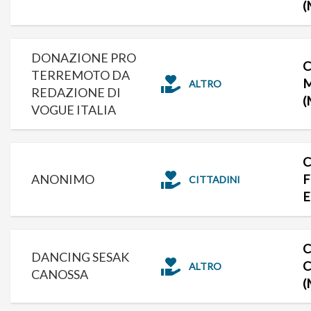
(
DONAZIONE PRO
C
TERREMOTO DA
ALTRO
REDAZIONE DI
(
VOGUE ITALIA
C
ANONIMO
F
CITTADINI
E
C
DANCING SESAK
C
ALTRO
CANOSSA
(