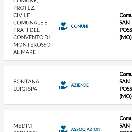
COMUNE,
PROTEZ.
CIVILE
Comu
COMUNALE E
SAN
COMUNI
FRATI DEL
POS
CONVENTO DI
(MO)
MONTEROSSO
AL MARE
Comu
FONTANA
SAN
AZIENDE
LUIGI SPA
POS
(MO)
Comu
MEDICI
SAN
ASSOCIAZIONI