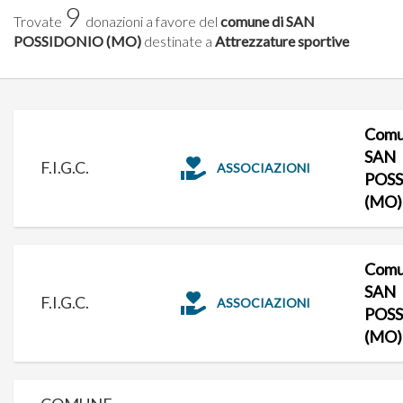
9
Trovate
donazioni a favore del
comune di SAN
POSSIDONIO (MO)
destinate a
Attrezzature sportive
Comu
SAN
F.I.G.C.
ASSOCIAZIONI
POS
(MO)
Comu
SAN
F.I.G.C.
ASSOCIAZIONI
POS
(MO)