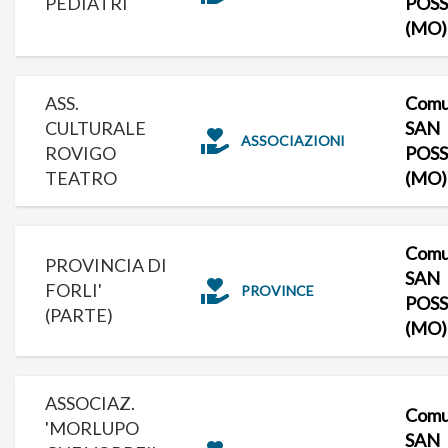
PEDIATRI
POS
(MO)
ASS.
Comu
CULTURALE
SAN
ASSOCIAZIONI
ROVIGO
POS
TEATRO
(MO)
Comu
PROVINCIA DI
SAN
FORLI'
PROVINCE
POS
(PARTE)
(MO)
ASSOCIAZ.
Comu
'MORLUPO
SAN