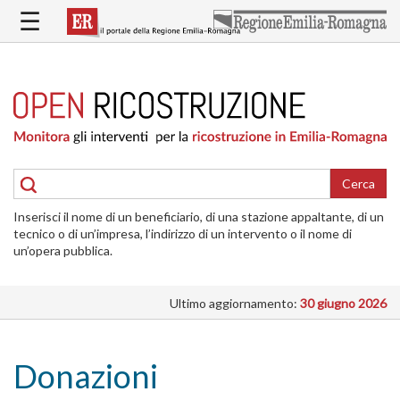
Salta
☰
al
contenuto
principale
HOME
RICOSTRUZIONE
PUBBLICA
RICOSTRUZIONE
DELLE
Cerca
ABITAZIONI
Inserisci il nome di un beneficiario, di una stazione appaltante, di un
RICOSTRUZIONE
tecnico o di un’impresa, l’indirizzo di un intervento o il nome di
ATTIVITÀ
un’opera pubblica.
PRODUTTIVE
Ultimo aggiornamento:
30 giugno 2026
ALTRI
INTERVENTI
DOVE
Donazioni
SI
INTERVIENE