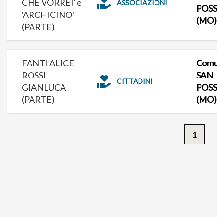
CHE VORREI' e
ASSOCIAZIONI
POS
'ARCHICINO'
(MO)
(PARTE)
FANTI ALICE
Comu
ROSSI
SAN
CITTADINI
GIANLUCA
POS
(PARTE)
(MO)
1