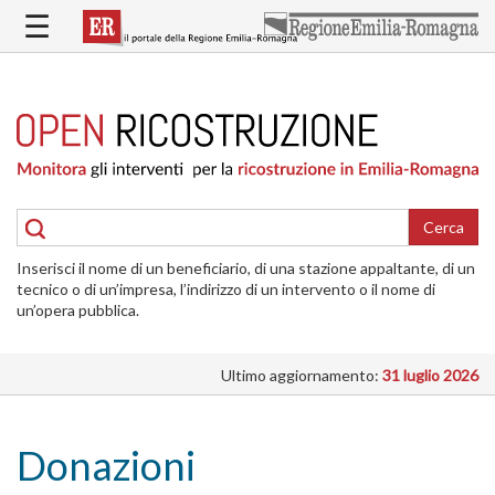
Salta
☰
al
contenuto
principale
HOME
RICOSTRUZIONE
PUBBLICA
RICOSTRUZIONE
DELLE
Cerca
ABITAZIONI
Inserisci il nome di un beneficiario, di una stazione appaltante, di un
RICOSTRUZIONE
tecnico o di un’impresa, l’indirizzo di un intervento o il nome di
ATTIVITÀ
un’opera pubblica.
PRODUTTIVE
Ultimo aggiornamento:
31 luglio 2026
ALTRI
INTERVENTI
DOVE
Donazioni
SI
INTERVIENE