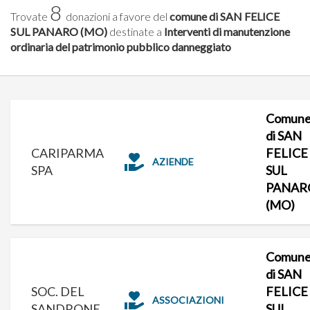
8
Trovate
donazioni a favore del
comune di SAN FELICE
SUL PANARO (MO)
destinate a
Interventi di manutenzione
ordinaria del patrimonio pubblico danneggiato
Comun
di SAN
CARIPARMA
FELICE
AZIENDE
SPA
SUL
PANAR
(MO)
Comun
di SAN
SOC. DEL
FELICE
ASSOCIAZIONI
SANDRONE
SUL