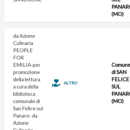
PANAR
(MO)
da Azione
Culinaria
PEOPLE
FOR
EMILIA-per
Comun
promozione
di SAN
della lettura
FELICE
ALTRO
a cura della
SUL
biblioteca
PANAR
comunale di
(MO)
San Felice sul
Panaro- da
Azione
Culinaria