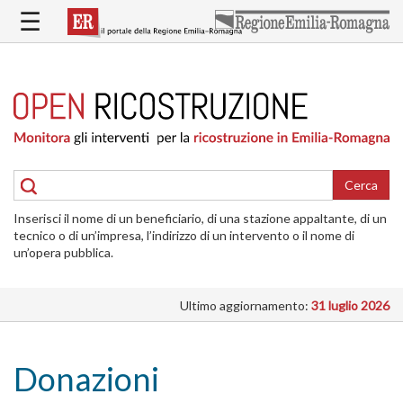
Salta
☰
al
contenuto
principale
HOME
RICOSTRUZIONE
PUBBLICA
RICOSTRUZIONE
DELLE
Cerca
ABITAZIONI
Inserisci il nome di un beneficiario, di una stazione appaltante, di un
RICOSTRUZIONE
tecnico o di un’impresa, l’indirizzo di un intervento o il nome di
ATTIVITÀ
un’opera pubblica.
PRODUTTIVE
Ultimo aggiornamento:
31 luglio 2026
ALTRI
INTERVENTI
DOVE
Donazioni
SI
INTERVIENE