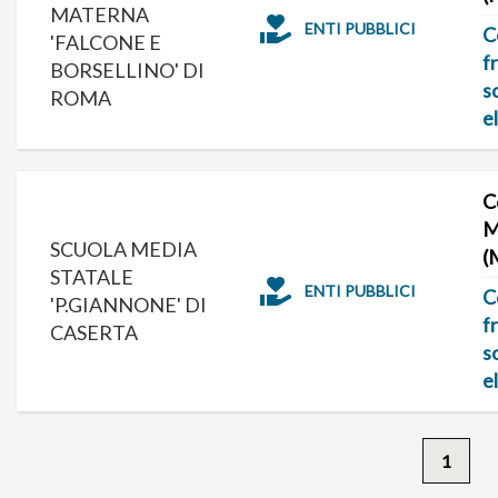
MATERNA
ENTI PUBBLICI
C
'FALCONE E
f
BORSELLINO' DI
s
ROMA
e
C
M
SCUOLA MEDIA
(
STATALE
ENTI PUBBLICI
C
'P.GIANNONE' DI
f
CASERTA
s
e
1