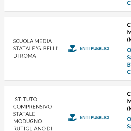
C
C
M
(
SCUOLA MEDIA
STATALE 'G. BELLI'
ENTI PUBBLICI
O
DI ROMA
S
B
C
C
ISTITUTO
M
COMPRENSIVO
(
STATALE
ENTI PUBBLICI
O
MODUGNO
S
RUTIGLIANO DI