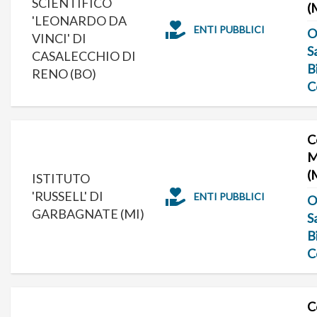
SCIENTIFICO
(
'LEONARDO DA
ENTI PUBBLICI
O
VINCI' DI
S
CASALECCHIO DI
B
RENO (BO)
C
C
M
(
ISTITUTO
'RUSSELL' DI
ENTI PUBBLICI
O
GARBAGNATE (MI)
S
B
C
C