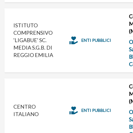
C
M
ISTITUTO
(
COMPRENSIVO
'LIGABUE' SC.
ENTI PUBBLICI
O
MEDIA S.G.B. DI
S
REGGIO EMILIA
B
C
C
M
(
CENTRO
ENTI PUBBLICI
O
ITALIANO
S
B