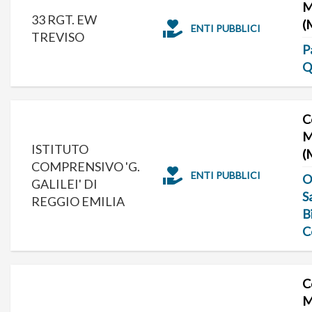
M
33 RGT. EW
(
ENTI PUBBLICI
TREVISO
P
Q
C
M
ISTITUTO
(
COMPRENSIVO 'G.
ENTI PUBBLICI
O
GALILEI' DI
S
REGGIO EMILIA
B
C
C
M