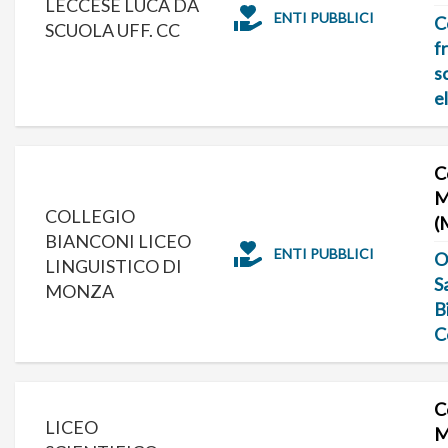
LECCESE LUCA DA
ENTI PUBBLICI
C
SCUOLA UFF. CC
f
s
e
C
M
COLLEGIO
(
BIANCONI LICEO
ENTI PUBBLICI
O
LINGUISTICO DI
S
MONZA
B
C
C
LICEO
M