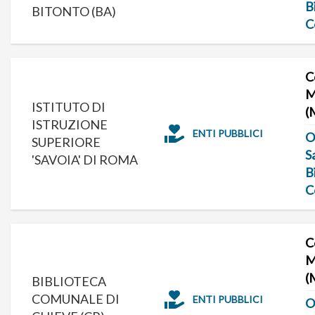
B
BITONTO (BA)
C
C
M
ISTITUTO DI
(
ISTRUZIONE
ENTI PUBBLICI
O
SUPERIORE
S
'SAVOIA' DI ROMA
B
C
C
M
(
BIBLIOTECA
COMUNALE DI
ENTI PUBBLICI
O