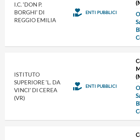
(
I.C. 'DON P.
BORGHI' DI
ENTI PUBBLICI
O
REGGIO EMILIA
S
B
C
C
M
ISTITUTO
(
SUPERIORE 'L. DA
ENTI PUBBLICI
O
VINCI' DI CEREA
S
(VR)
B
C
C