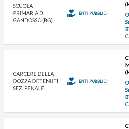
(
SCUOLA
PRIMARIA DI
ENTI PUBBLICI
O
GANDOSSO (BG)
S
B
C
C
M
(
CARCERE DELLA
DOZZA DETENUTI
ENTI PUBBLICI
O
SEZ. PENALE
S
B
C
C