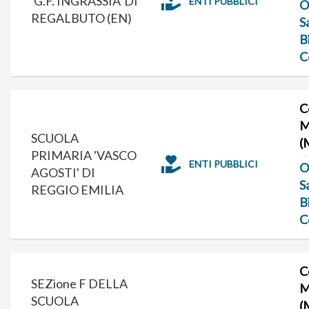
'G.F. INGRASSIA' DI
ENTI PUBBLICI
O
REGALBUTO (EN)
S
B
C
C
M
SCUOLA
(
PRIMARIA 'VASCO
ENTI PUBBLICI
O
AGOSTI' DI
S
REGGIO EMILIA
B
C
C
SEZione F DELLA
M
SCUOLA
(