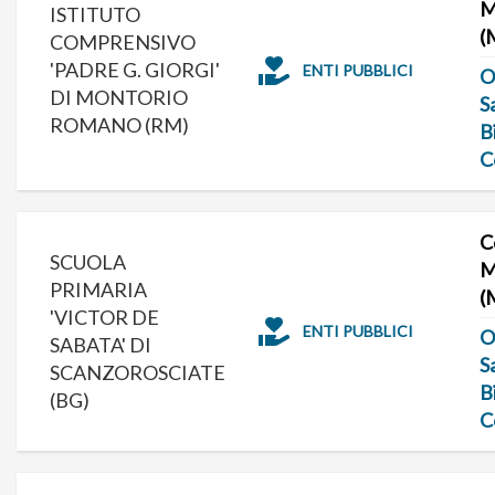
M
ISTITUTO
(
COMPRENSIVO
'PADRE G. GIORGI'
ENTI PUBBLICI
O
DI MONTORIO
S
ROMANO (RM)
B
C
C
SCUOLA
M
PRIMARIA
(
'VICTOR DE
ENTI PUBBLICI
O
SABATA' DI
S
SCANZOROSCIATE
B
(BG)
C