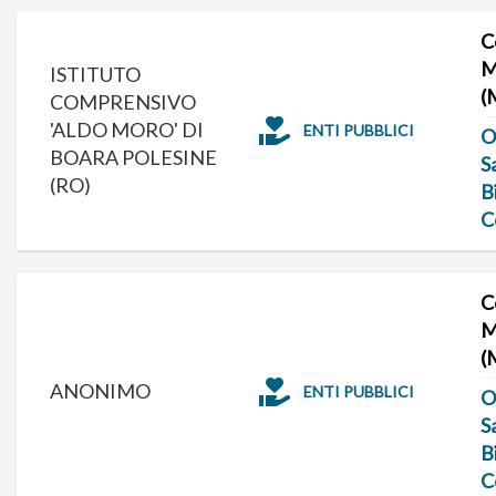
C
M
ISTITUTO
(
COMPRENSIVO
'ALDO MORO' DI
ENTI PUBBLICI
O
BOARA POLESINE
S
(RO)
B
C
C
M
(
ANONIMO
ENTI PUBBLICI
O
S
B
C