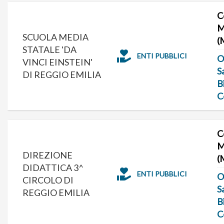
C
M
SCUOLA MEDIA
(
STATALE 'DA
ENTI PUBBLICI
O
VINCI EINSTEIN'
S
DI REGGIO EMILIA
B
C
C
M
DIREZIONE
(
DIDATTICA 3^
ENTI PUBBLICI
O
CIRCOLO DI
S
REGGIO EMILIA
B
C