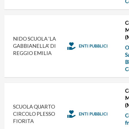
C
C
M
(
NIDO SCUOLA 'LA
GABBIANELLA' DI
ENTI PUBBLICI
O
REGGIO EMILIA
S
B
C
C
M
(
SCUOLA QUARTO
CIRCOLO PLESSO
ENTI PUBBLICI
C
FIORITA
f