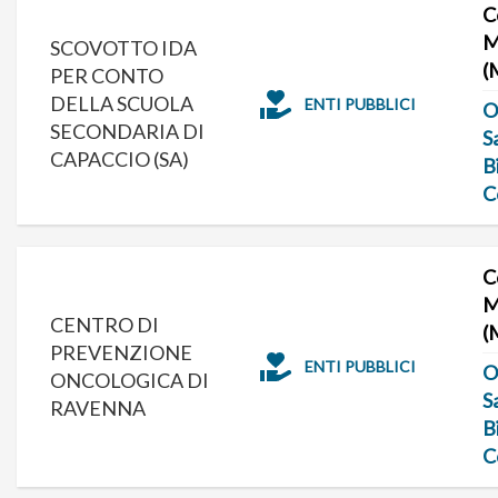
C
M
SCOVOTTO IDA
(
PER CONTO
DELLA SCUOLA
ENTI PUBBLICI
O
SECONDARIA DI
S
CAPACCIO (SA)
B
C
C
M
CENTRO DI
(
PREVENZIONE
ENTI PUBBLICI
O
ONCOLOGICA DI
S
RAVENNA
B
C