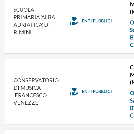
M
SCUOLA
(
PRIMARIA 'ALBA
ENTI PUBBLICI
O
ADRIATICA' DI
S
RIMINI
B
C
C
M
CONSERVATORIO
(
DI MUSICA
ENTI PUBBLICI
O
'FRANCESCO
S
VENEZZE'
B
C