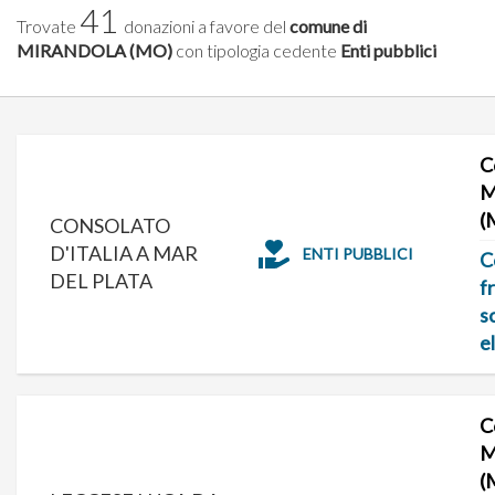
41
Trovate
donazioni a favore del
comune di
MIRANDOLA (MO)
con tipologia cedente
Enti pubblici
C
M
(
CONSOLATO
D'ITALIA A MAR
ENTI PUBBLICI
C
DEL PLATA
f
s
e
C
M
(