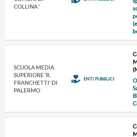
s
COLLINA '
s
p
(
b
C
M
SCUOLA MEDIA
(
SUPERIORE 'R.
ENTI PUBBLICI
O
FRANCHETTI' DI
S
PALERMO
B
C
C
M