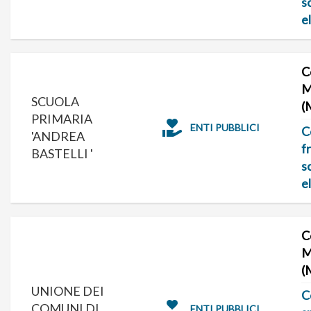
s
e
C
M
SCUOLA
(
PRIMARIA
ENTI PUBBLICI
C
'ANDREA
f
BASTELLI '
s
e
C
M
(
UNIONE DEI
C
COMUNI DI
ENTI PUBBLICI