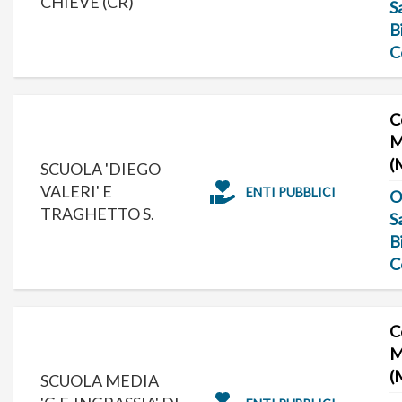
CHIEVE (CR)
S
B
C
C
M
(
SCUOLA 'DIEGO
VALERI' E
ENTI PUBBLICI
O
TRAGHETTO S.
S
B
C
C
M
(
SCUOLA MEDIA