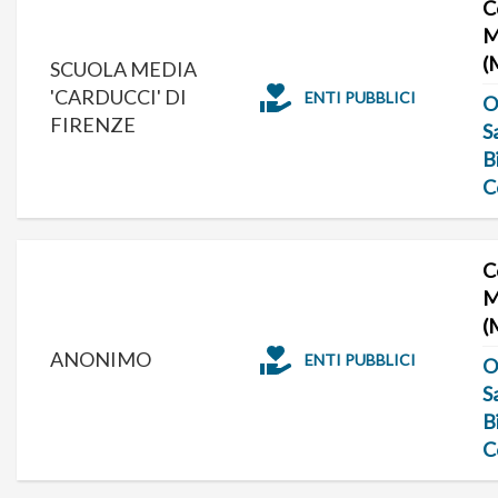
C
M
(
SCUOLA MEDIA
'CARDUCCI' DI
ENTI PUBBLICI
O
FIRENZE
S
B
C
C
M
(
ANONIMO
ENTI PUBBLICI
O
S
B
C