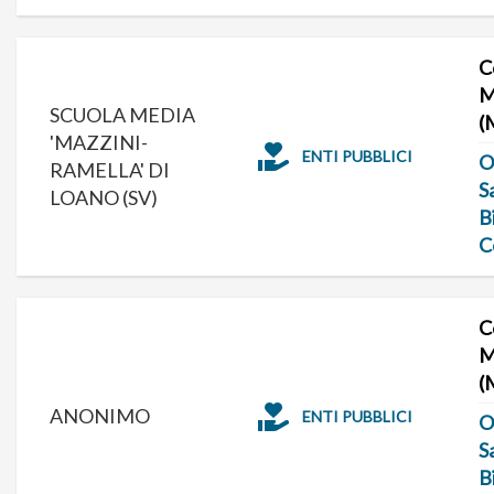
C
M
SCUOLA MEDIA
(
'MAZZINI-
ENTI PUBBLICI
O
RAMELLA' DI
S
LOANO (SV)
B
C
C
M
(
ANONIMO
ENTI PUBBLICI
O
S
B