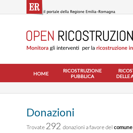
Salta
al
contenuto
principale
HOME
RICOSTRUZIONE
PUBBLICA
RICOSTRUZIONE
DELLE
ABITAZIONI
RICOSTRUZIONE
RICOS
HOME
PUBBLICA
DELLE 
RICOSTRUZIONE
ATTIVITÀ
PRODUTTIVE
ALTRI
INTERVENTI
Donazioni
DOVE
292
SI
Trovate
donazioni a favore del
comune 
INTERVIENE