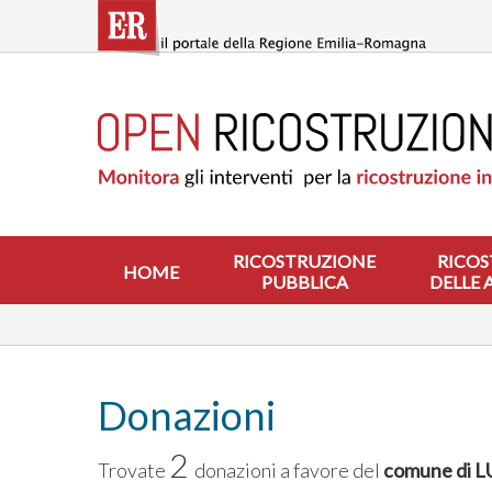
Salta
al
contenuto
principale
HOME
RICOSTRUZIONE
PUBBLICA
RICOSTRUZIONE
DELLE
ABITAZIONI
RICOSTRUZIONE
RICOS
HOME
PUBBLICA
DELLE 
RICOSTRUZIONE
ATTIVITÀ
PRODUTTIVE
ALTRI
INTERVENTI
Donazioni
DOVE
2
SI
Trovate
donazioni a favore del
comune di 
INTERVIENE