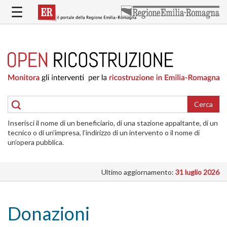
Salta
☰
al
contenuto
principale
HOME
RICOSTRUZIONE
PUBBLICA
RICOSTRUZIONE
DELLE
Cerca
ABITAZIONI
Inserisci il nome di un beneficiario, di una stazione appaltante, di un
RICOSTRUZIONE
tecnico o di un’impresa, l’indirizzo di un intervento o il nome di
ATTIVITÀ
un’opera pubblica.
PRODUTTIVE
Ultimo aggiornamento:
31 luglio 2026
ALTRI
INTERVENTI
DOVE
Donazioni
SI
INTERVIENE