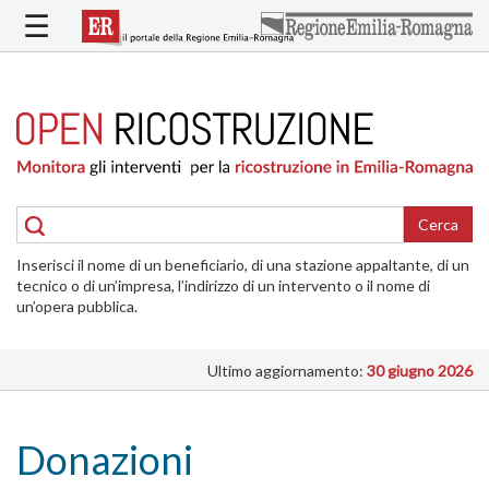
Salta
☰
al
contenuto
principale
HOME
RICOSTRUZIONE
PUBBLICA
RICOSTRUZIONE
DELLE
Cerca
ABITAZIONI
Inserisci il nome di un beneficiario, di una stazione appaltante, di un
RICOSTRUZIONE
tecnico o di un’impresa, l’indirizzo di un intervento o il nome di
ATTIVITÀ
un’opera pubblica.
PRODUTTIVE
Ultimo aggiornamento:
30 giugno 2026
ALTRI
INTERVENTI
DOVE
Donazioni
SI
INTERVIENE