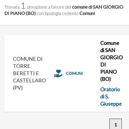
1
Trovata
donazione a favore del
comune di SAN GIORGIO
DI PIANO (BO)
con tipologia cedente
Comuni
Comune
di SAN
GIORGIO
COMUNE DI
DI
TORRE
PIANO
BERETTI E
COMUNI
(BO)
CASTELLARO
(PV)
Oratorio
di S.
Giuseppe
1