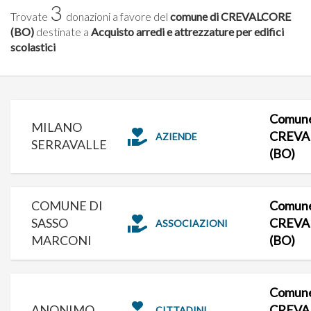
3
Trovate
donazioni a favore del
comune di CREVALCORE
(BO)
destinate a
Acquisto arredi e attrezzature per edifici
scolastici
Comune
MILANO
CREVA
AZIENDE
SERRAVALLE
(BO)
COMUNE DI
Comune
SASSO
CREVA
ASSOCIAZIONI
MARCONI
(BO)
Comune
ANONIMO
CREVA
CITTADINI