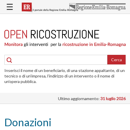
Salta
☰
al
contenuto
principale
HOME
RICOSTRUZIONE
PUBBLICA
RICOSTRUZIONE
DELLE
Cerca
ABITAZIONI
Inserisci il nome di un beneficiario, di una stazione appaltante, di un
RICOSTRUZIONE
tecnico o di un’impresa, l’indirizzo di un intervento o il nome di
ATTIVITÀ
un’opera pubblica.
PRODUTTIVE
Ultimo aggiornamento:
31 luglio 2026
ALTRI
INTERVENTI
DOVE
Donazioni
SI
INTERVIENE