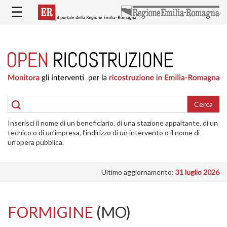
Salta
☰
al
contenuto
principale
HOME
RICOSTRUZIONE
PUBBLICA
RICOSTRUZIONE
DELLE
Cerca
ABITAZIONI
Inserisci il nome di un beneficiario, di una stazione appaltante, di un
RICOSTRUZIONE
tecnico o di un’impresa, l’indirizzo di un intervento o il nome di
ATTIVITÀ
un’opera pubblica.
PRODUTTIVE
Ultimo aggiornamento:
31 luglio 2026
ALTRI
INTERVENTI
DOVE
FORMIGINE
(MO)
SI
INTERVIENE