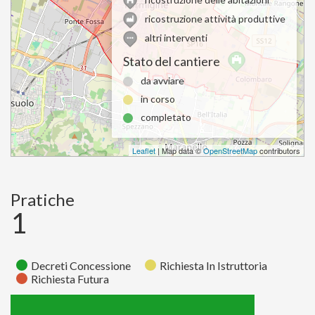
ricostruzione attività produttive
altri interventi
Stato del cantiere
da avviare
in corso
completato
Leaflet
| Map data ©
OpenStreetMap
contributors
Pratiche
1
Decreti Concessione
Richiesta In Istruttoria
Richiesta Futura