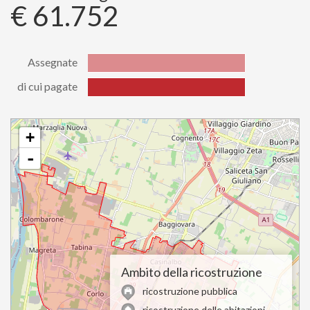
€ 61.752
Assegnate
di cui pagate
Stato
Valore
Assegnate
61752.23
di cui
+
61752.23
pagate
-
Ambito della ricostruzione
ricostruzione pubblica
ricostruzione delle abitazioni