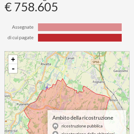
€ 758.605
Assegnate
di cui pagate
Stato
Valore
Assegnate
758605.43
di cui
+
758605.43
pagate
-
Ambito della ricostruzione
ricostruzione pubblica
ricostruzione delle abitazioni