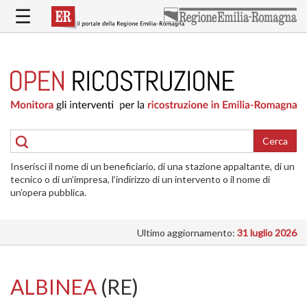
Salta
☰
al
contenuto
principale
HOME
RICOSTRUZIONE
PUBBLICA
RICOSTRUZIONE
DELLE
Cerca
ABITAZIONI
Inserisci il nome di un beneficiario, di una stazione appaltante, di un
RICOSTRUZIONE
tecnico o di un’impresa, l’indirizzo di un intervento o il nome di
ATTIVITÀ
un’opera pubblica.
PRODUTTIVE
Ultimo aggiornamento:
31 luglio 2026
ALTRI
INTERVENTI
DOVE
ALBINEA
(RE)
SI
INTERVIENE