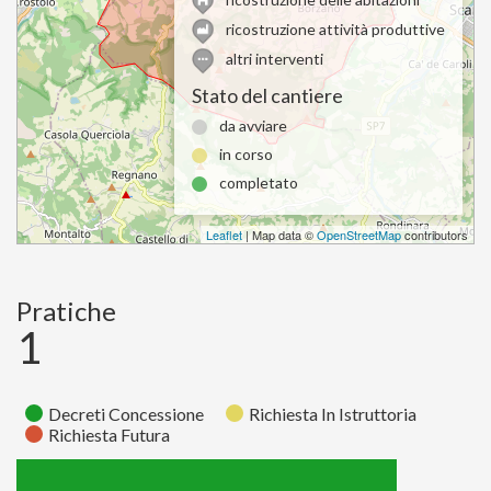
ricostruzione attività produttive
altri interventi
Stato del cantiere
da avviare
in corso
completato
Leaflet
| Map data ©
OpenStreetMap
contributors
Pratiche
1
Decreti Concessione
Richiesta In Istruttoria
Richiesta Futura