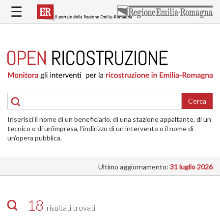
Salta
☰
al
contenuto
principale
HOME
RICOSTRUZIONE
PUBBLICA
RICOSTRUZIONE
DELLE
Cerca
ABITAZIONI
Inserisci il nome di un beneficiario, di una stazione appaltante, di un
RICOSTRUZIONE
tecnico o di un’impresa, l’indirizzo di un intervento o il nome di
ATTIVITÀ
un’opera pubblica.
PRODUTTIVE
Ultimo aggiornamento:
31 luglio 2026
ALTRI
INTERVENTI
DOVE
18
risultati trovati
SI
INTERVIENE