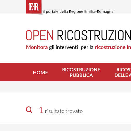
Salta
al
contenuto
principale
HOME
RICOSTRUZIONE
PUBBLICA
RICOSTRUZIONE
DELLE
ABITAZIONI
RICOSTRUZIONE
RICOS
HOME
PUBBLICA
DELLE 
RICOSTRUZIONE
ATTIVITÀ
PRODUTTIVE
ALTRI
INTERVENTI
1
risultato trovato
DOVE
SI
INTERVIENE