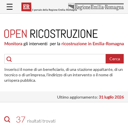
Salta
☰
al
contenuto
principale
HOME
RICOSTRUZIONE
PUBBLICA
RICOSTRUZIONE
DELLE
Cerca
ABITAZIONI
Inserisci il nome di un beneficiario, di una stazione appaltante, di un
RICOSTRUZIONE
tecnico o di un’impresa, l’indirizzo di un intervento o il nome di
ATTIVITÀ
un’opera pubblica.
PRODUTTIVE
Ultimo aggiornamento:
31 luglio 2026
ALTRI
INTERVENTI
DOVE
37
risultati trovati
SI
INTERVIENE