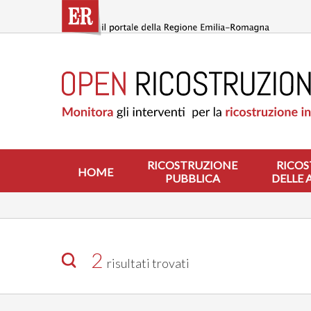
Salta
al
contenuto
principale
HOME
RICOSTRUZIONE
PUBBLICA
RICOSTRUZIONE
DELLE
ABITAZIONI
RICOSTRUZIONE
RICOS
HOME
PUBBLICA
DELLE 
RICOSTRUZIONE
ATTIVITÀ
PRODUTTIVE
ALTRI
INTERVENTI
2
risultati trovati
DOVE
SI
INTERVIENE