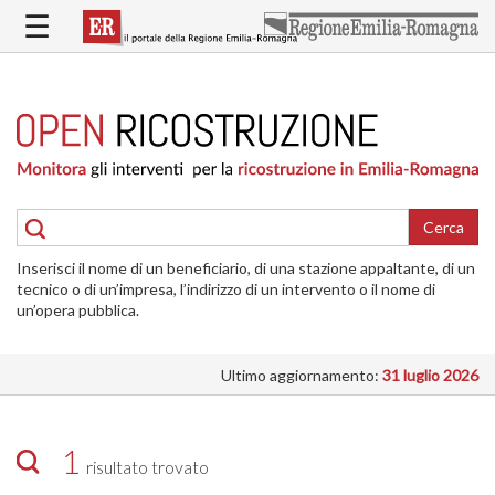
Salta
☰
al
contenuto
principale
HOME
RICOSTRUZIONE
PUBBLICA
RICOSTRUZIONE
DELLE
Cerca
ABITAZIONI
Inserisci il nome di un beneficiario, di una stazione appaltante, di un
RICOSTRUZIONE
tecnico o di un’impresa, l’indirizzo di un intervento o il nome di
ATTIVITÀ
un’opera pubblica.
PRODUTTIVE
Ultimo aggiornamento:
31 luglio 2026
ALTRI
INTERVENTI
DOVE
1
risultato trovato
SI
INTERVIENE