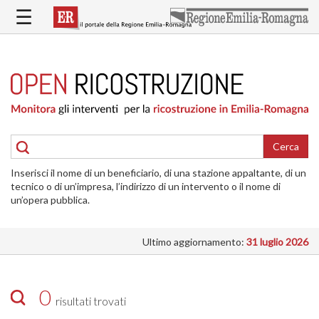
Salta
☰
al
contenuto
principale
HOME
RICOSTRUZIONE
PUBBLICA
RICOSTRUZIONE
DELLE
Cerca
ABITAZIONI
Inserisci il nome di un beneficiario, di una stazione appaltante, di un
RICOSTRUZIONE
tecnico o di un’impresa, l’indirizzo di un intervento o il nome di
ATTIVITÀ
un’opera pubblica.
PRODUTTIVE
Ultimo aggiornamento:
31 luglio 2026
ALTRI
INTERVENTI
DOVE
0
risultati trovati
SI
INTERVIENE