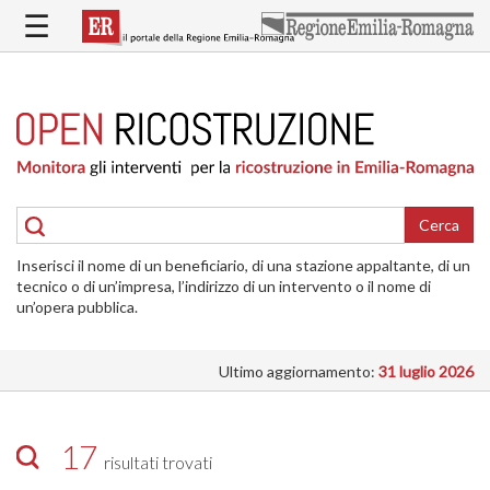
Salta
☰
al
contenuto
principale
HOME
RICOSTRUZIONE
PUBBLICA
RICOSTRUZIONE
DELLE
Cerca
ABITAZIONI
Inserisci il nome di un beneficiario, di una stazione appaltante, di un
RICOSTRUZIONE
tecnico o di un’impresa, l’indirizzo di un intervento o il nome di
ATTIVITÀ
un’opera pubblica.
PRODUTTIVE
Ultimo aggiornamento:
31 luglio 2026
ALTRI
INTERVENTI
DOVE
17
risultati trovati
SI
INTERVIENE