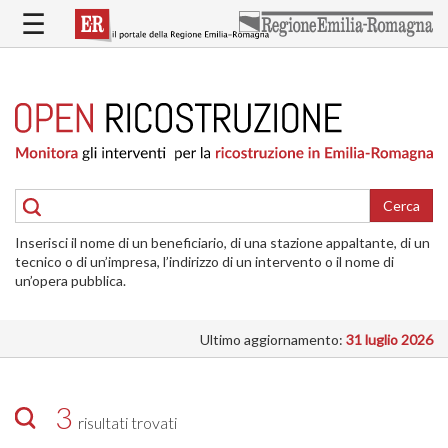
Salta
☰
al
contenuto
principale
HOME
RICOSTRUZIONE
PUBBLICA
RICOSTRUZIONE
DELLE
Cerca
ABITAZIONI
Inserisci il nome di un beneficiario, di una stazione appaltante, di un
RICOSTRUZIONE
tecnico o di un’impresa, l’indirizzo di un intervento o il nome di
ATTIVITÀ
un’opera pubblica.
PRODUTTIVE
Ultimo aggiornamento:
31 luglio 2026
ALTRI
INTERVENTI
DOVE
3
risultati trovati
SI
INTERVIENE