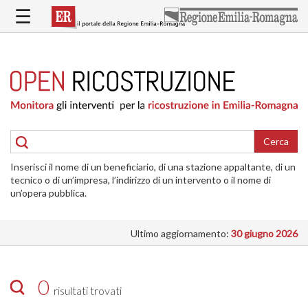
Salta
☰
al
contenuto
principale
HOME
RICOSTRUZIONE
PUBBLICA
RICOSTRUZIONE
DELLE
Cerca
ABITAZIONI
Inserisci il nome di un beneficiario, di una stazione appaltante, di un
RICOSTRUZIONE
tecnico o di un’impresa, l’indirizzo di un intervento o il nome di
ATTIVITÀ
un’opera pubblica.
PRODUTTIVE
Ultimo aggiornamento:
30 giugno 2026
ALTRI
INTERVENTI
DOVE
0
risultati trovati
SI
INTERVIENE