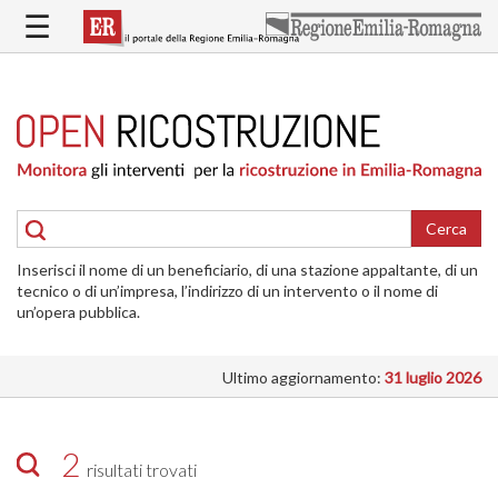
Salta
☰
al
contenuto
principale
HOME
RICOSTRUZIONE
PUBBLICA
RICOSTRUZIONE
DELLE
Cerca
ABITAZIONI
Inserisci il nome di un beneficiario, di una stazione appaltante, di un
RICOSTRUZIONE
tecnico o di un’impresa, l’indirizzo di un intervento o il nome di
ATTIVITÀ
un’opera pubblica.
PRODUTTIVE
Ultimo aggiornamento:
31 luglio 2026
ALTRI
INTERVENTI
DOVE
2
risultati trovati
SI
INTERVIENE