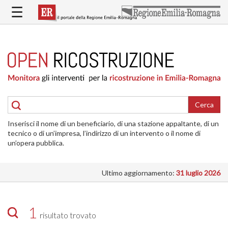
Salta
☰
al
contenuto
principale
HOME
RICOSTRUZIONE
PUBBLICA
RICOSTRUZIONE
DELLE
Cerca
ABITAZIONI
Inserisci il nome di un beneficiario, di una stazione appaltante, di un
RICOSTRUZIONE
tecnico o di un’impresa, l’indirizzo di un intervento o il nome di
ATTIVITÀ
un’opera pubblica.
PRODUTTIVE
Ultimo aggiornamento:
31 luglio 2026
ALTRI
INTERVENTI
DOVE
1
risultato trovato
SI
INTERVIENE