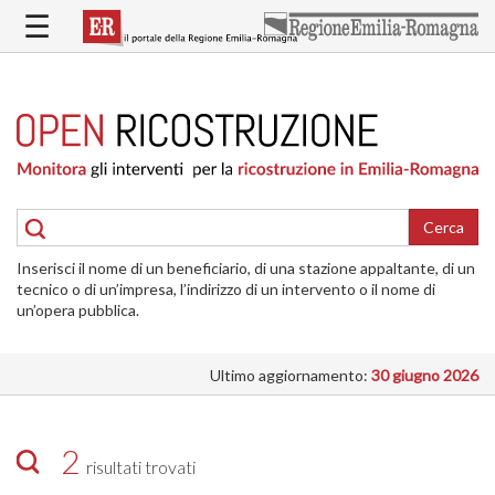
Salta
☰
al
contenuto
principale
HOME
RICOSTRUZIONE
PUBBLICA
RICOSTRUZIONE
DELLE
Cerca
ABITAZIONI
Inserisci il nome di un beneficiario, di una stazione appaltante, di un
RICOSTRUZIONE
tecnico o di un’impresa, l’indirizzo di un intervento o il nome di
ATTIVITÀ
un’opera pubblica.
PRODUTTIVE
Ultimo aggiornamento:
30 giugno 2026
ALTRI
INTERVENTI
DOVE
2
risultati trovati
SI
INTERVIENE