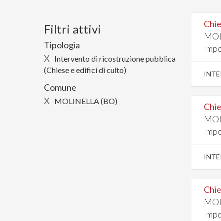
Chie
Filtri attivi
MOL
Tipologia
Impo
X
Intervento di ricostruzione pubblica
(Chiese e edifici di culto)
INTE
Comune
X
MOLINELLA (BO)
Chie
MOL
Impo
INTE
Chie
MOL
Impo