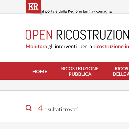
Salta
al
contenuto
principale
HOME
RICOSTRUZIONE
PUBBLICA
RICOSTRUZIONE
DELLE
ABITAZIONI
RICOSTRUZIONE
RICOS
HOME
PUBBLICA
DELLE 
RICOSTRUZIONE
ATTIVITÀ
PRODUTTIVE
ALTRI
INTERVENTI
4
risultati trovati
DOVE
SI
INTERVIENE